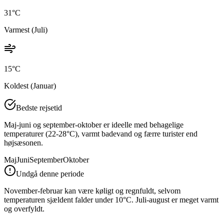
31
°C
Varmest (
Juli
)
15
°C
Koldest (
Januar
)
Bedste rejsetid
Maj-juni og september-oktober er ideelle med behagelige
temperaturer (22-28°C), varmt badevand og færre turister end
højsæsonen.
Maj
Juni
September
Oktober
Undgå denne periode
November-februar kan være køligt og regnfuldt, selvom
temperaturen sjældent falder under 10°C. Juli-august er meget varmt
og overfyldt.