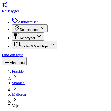
Rejsesøger
Afbudsrejser
Destinationer
Rejsetyper
Guides & Værktøjer
Find din rejse
Åbn menu
Forside
Spanien
Mallorca
Vejr