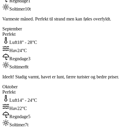
Regndage
1
Soltimer
10
t
Varmeste måned. Perfekt til strand men kan føles overfyldt.
September
Perfekt
Luft
18
° -
28
°C
Hav
24
°C
Regndage
3
Soltimer
8
t
Ideelt! Stadig varmt, havet er lunt, færre turister og bedre priser.
Oktober
Perfekt
Luft
14
° -
24
°C
Hav
22
°C
Regndage
5
Soltimer
7
t