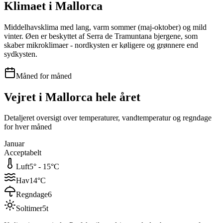
Klimaet i
Mallorca
Middelhavsklima med lang, varm sommer (maj-oktober) og mild
vinter. Øen er beskyttet af Serra de Tramuntana bjergene, som
skaber mikroklimaer - nordkysten er køligere og grønnere end
sydkysten.
Måned for måned
Vejret i
Mallorca
hele året
Detaljeret oversigt over temperaturer, vandtemperatur og regndage
for hver måned
Januar
Acceptabelt
Luft
5
° -
15
°C
Hav
14
°C
Regndage
6
Soltimer
5
t