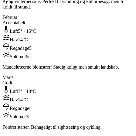
Kølig vinterperiode. Perfekt til vandring og kulturbesøg, men for
koldt til strand.
Februar
Acceptabelt
Luft
5
° -
16
°C
Hav
14
°C
Regndage
5
Soltimer
6
t
Mandeltræerne blomstrer! Stadig køligt men smukt landskab.
Marts
Godt
Luft
7
° -
18
°C
Hav
14
°C
Regndage
4
Soltimer
7
t
Foråret starter. Behageligt til sightseeing og cykling.