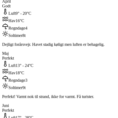
April
Godt
Luft
9
° -
20
°C
Hav
16
°C
Regndage
4
Soltimer
8
t
Dejligt forårsvejr. Havet stadig køligt men luften er behagelig.
Maj
Perfekt
Luft
13
° -
24
°C
Hav
18
°C
Regndage
3
Soltimer
9
t
Perfekt! Varmt nok til strand, ikke for varmt. Få turister.
Juni
Perfekt
Luft
17
° -
28
°C