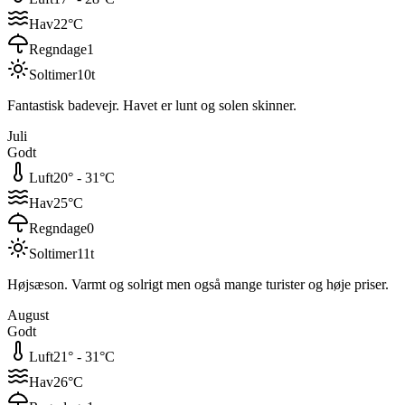
Hav
22
°C
Regndage
1
Soltimer
10
t
Fantastisk badevejr. Havet er lunt og solen skinner.
Juli
Godt
Luft
20
° -
31
°C
Hav
25
°C
Regndage
0
Soltimer
11
t
Højsæson. Varmt og solrigt men også mange turister og høje priser.
August
Godt
Luft
21
° -
31
°C
Hav
26
°C