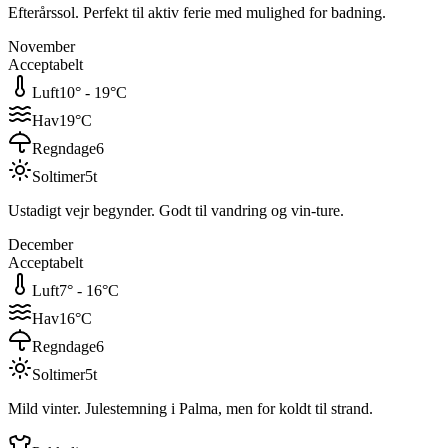
Efterårssol. Perfekt til aktiv ferie med mulighed for badning.
November
Acceptabelt
Luft
10
° -
19
°C
Hav
19
°C
Regndage
6
Soltimer
5
t
Ustadigt vejr begynder. Godt til vandring og vin-ture.
December
Acceptabelt
Luft
7
° -
16
°C
Hav
16
°C
Regndage
6
Soltimer
5
t
Mild vinter. Julestemning i Palma, men for koldt til strand.