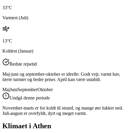
33
°C
Varmest (
Juli
)
13
°C
Koldest (
Januar
)
Bedste rejsetid
Maj-juni og september-oktober er ideelle: Godt vejr, varmt hav,
færre turister og bedre priser. April kan være ustabilt.
Maj
Juni
September
Oktober
Undgå denne periode
November-marts er for koldt til strand, og mange øer lukker ned.
Juli-august er overfyldt, dyrt og meget varmt.
Klimaet i
Athen