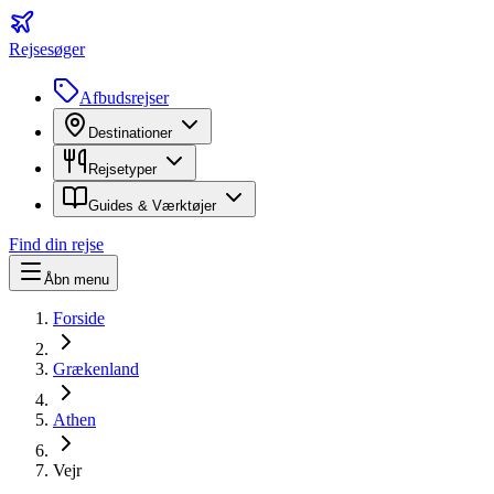
Rejsesøger
Afbudsrejser
Destinationer
Rejsetyper
Guides & Værktøjer
Find din rejse
Åbn menu
Forside
Grækenland
Athen
Vejr