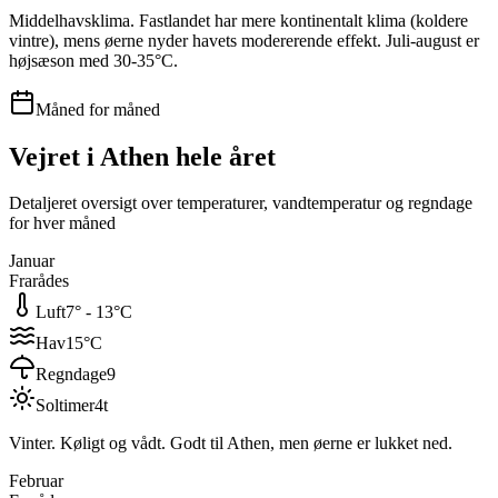
Middelhavsklima. Fastlandet har mere kontinentalt klima (koldere
vintre), mens øerne nyder havets modererende effekt. Juli-august er
højsæson med 30-35°C.
Måned for måned
Vejret i
Athen
hele året
Detaljeret oversigt over temperaturer, vandtemperatur og regndage
for hver måned
Januar
Frarådes
Luft
7
° -
13
°C
Hav
15
°C
Regndage
9
Soltimer
4
t
Vinter. Køligt og vådt. Godt til Athen, men øerne er lukket ned.
Februar