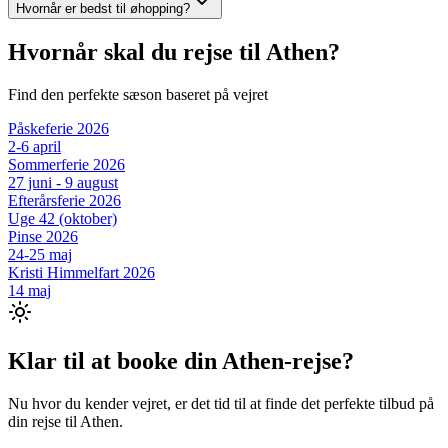
Hvornår er bedst til øhopping?
Hvornår skal du rejse til
Athen
?
Find den perfekte sæson baseret på vejret
Påskeferie 2026
2-6 april
Sommerferie 2026
27 juni - 9 august
Efterårsferie 2026
Uge 42 (oktober)
Pinse 2026
24-25 maj
Kristi Himmelfart 2026
14 maj
Klar til at booke din
Athen
-rejse?
Nu hvor du kender vejret, er det tid til at finde det perfekte tilbud på
din rejse til
Athen
.