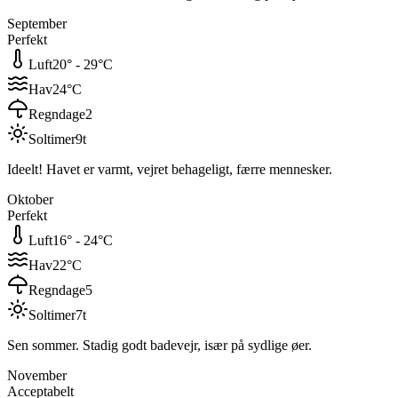
September
Perfekt
Luft
20
° -
29
°C
Hav
24
°C
Regndage
2
Soltimer
9
t
Ideelt! Havet er varmt, vejret behageligt, færre mennesker.
Oktober
Perfekt
Luft
16
° -
24
°C
Hav
22
°C
Regndage
5
Soltimer
7
t
Sen sommer. Stadig godt badevejr, især på sydlige øer.
November
Acceptabelt