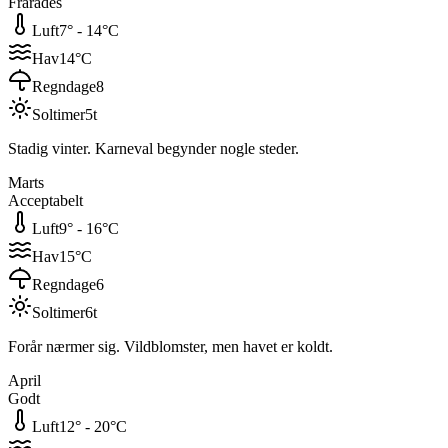
Frarådes
Luft
7
° -
14
°C
Hav
14
°C
Regndage
8
Soltimer
5
t
Stadig vinter. Karneval begynder nogle steder.
Marts
Acceptabelt
Luft
9
° -
16
°C
Hav
15
°C
Regndage
6
Soltimer
6
t
Forår nærmer sig. Vildblomster, men havet er koldt.
April
Godt
Luft
12
° -
20
°C