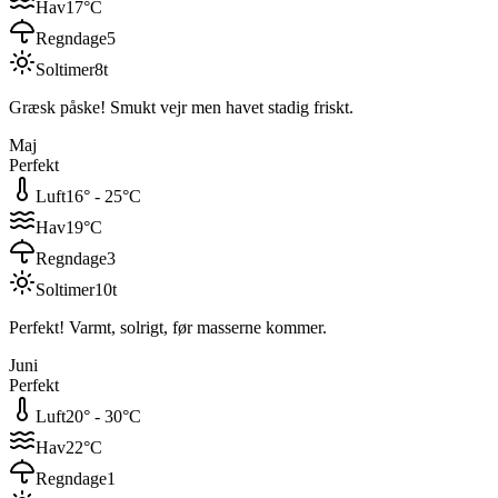
Hav
17
°C
Regndage
5
Soltimer
8
t
Græsk påske! Smukt vejr men havet stadig friskt.
Maj
Perfekt
Luft
16
° -
25
°C
Hav
19
°C
Regndage
3
Soltimer
10
t
Perfekt! Varmt, solrigt, før masserne kommer.
Juni
Perfekt
Luft
20
° -
30
°C
Hav
22
°C
Regndage
1