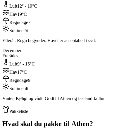
Luft
12
° -
19
°C
Hav
19
°C
Regndage
7
Soltimer
5
t
Efterår. Regn begynder. Havet er acceptabelt i syd.
December
Frarådes
Luft
9
° -
15
°C
Hav
17
°C
Regndage
9
Soltimer
4
t
Vinter. Køligt og vådt. Godt til Athen og fastland-kultur.
Pakkeliste
Hvad skal du pakke til
Athen
?