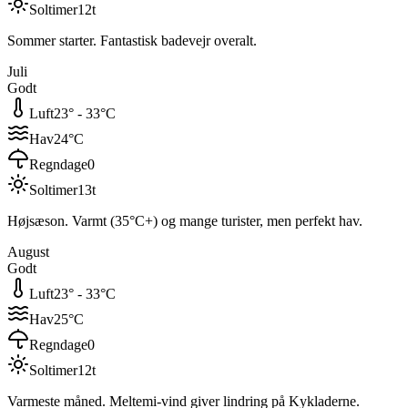
Soltimer
12
t
Sommer starter. Fantastisk badevejr overalt.
Juli
Godt
Luft
23
° -
33
°C
Hav
24
°C
Regndage
0
Soltimer
13
t
Højsæson. Varmt (35°C+) og mange turister, men perfekt hav.
August
Godt
Luft
23
° -
33
°C
Hav
25
°C
Regndage
0
Soltimer
12
t
Varmeste måned. Meltemi-vind giver lindring på Kykladerne.