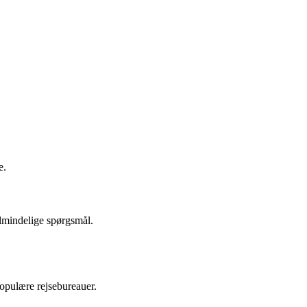
e.
almindelige spørgsmål.
populære rejsebureauer.