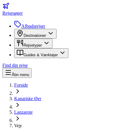
Rejsesøger
Afbudsrejser
Destinationer
Rejsetyper
Guides & Værktøjer
Find din rejse
Åbn menu
Forside
Kanariske Øer
Lanzarote
Vejr