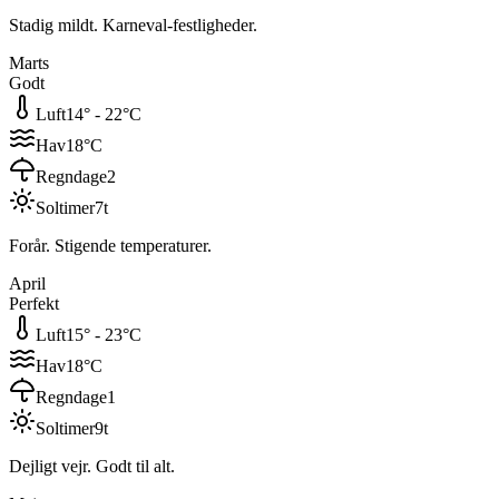
Stadig mildt. Karneval-festligheder.
Marts
Godt
Luft
14
° -
22
°C
Hav
18
°C
Regndage
2
Soltimer
7
t
Forår. Stigende temperaturer.
April
Perfekt
Luft
15
° -
23
°C
Hav
18
°C
Regndage
1
Soltimer
9
t
Dejligt vejr. Godt til alt.