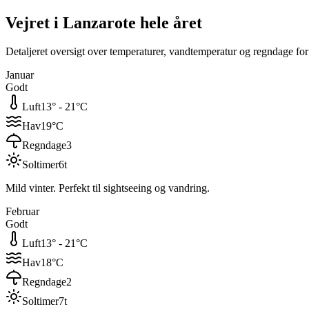
Vejret i
Lanzarote
hele året
Detaljeret oversigt over temperaturer, vandtemperatur og regndage fo
Januar
Godt
Luft
13
° -
21
°C
Hav
19
°C
Regndage
3
Soltimer
6
t
Mild vinter. Perfekt til sightseeing og vandring.
Februar
Godt
Luft
13
° -
21
°C
Hav
18
°C
Regndage
2
Soltimer
7
t