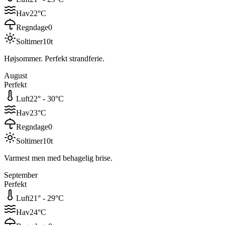
Hav
22
°C
Regndage
0
Soltimer
10
t
Højsommer. Perfekt strandferie.
August
Perfekt
Luft
22
° -
30
°C
Hav
23
°C
Regndage
0
Soltimer
10
t
Varmest men med behagelig brise.
September
Perfekt
Luft
21
° -
29
°C
Hav
24
°C