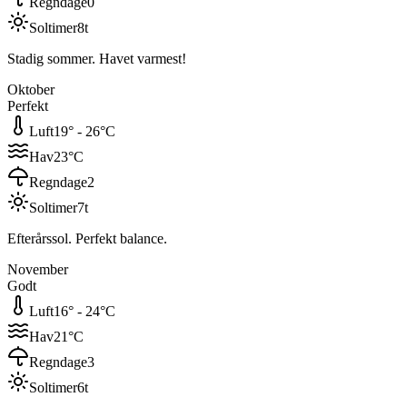
Regndage
0
Soltimer
8
t
Stadig sommer. Havet varmest!
Oktober
Perfekt
Luft
19
° -
26
°C
Hav
23
°C
Regndage
2
Soltimer
7
t
Efterårssol. Perfekt balance.
November
Godt
Luft
16
° -
24
°C
Hav
21
°C
Regndage
3
Soltimer
6
t