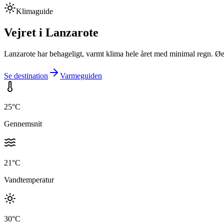
Klimaguide
Vejret i
Lanzarote
Lanzarote har behageligt, varmt klima hele året med minimal regn. Ø
Se destination
Varmeguiden
25
°C
Gennemsnit
21
°C
Vandtemperatur
30
°C