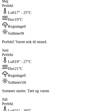
Maj
Perfekt
Luft
17
° -
25
°C
Hav
19
°C
Regndage
0
Soltimer
9
t
Perfekt! Varmt nok til strand.
Juni
Perfekt
Luft
19
° -
27
°C
Hav
21
°C
Regndage
0
Soltimer
10
t
Sommer starter. Tørt og varmt.
Juli
Perfekt
Luft
21
° -
29
°C