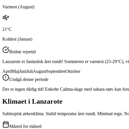
Varmest (
August
)
21
°C
Koldest (
Januar
)
Bedste rejsetid
Lanzarote er fantastisk året rundt! Sommeren er varmest (25-29°C), vi
April
Maj
Juni
Juli
August
September
Oktober
Undgå denne periode
Der er ingen dårlig tid! Enkelte Calima-dage med sahara-støv kan f
Klimaet i
Lanzarote
Subtropisk ørkenklima. Stabil temperatur året rundt. Minimal regn. N
Måned for måned