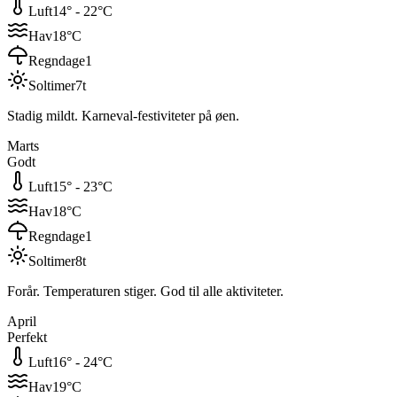
Luft
14
° -
22
°C
Hav
18
°C
Regndage
1
Soltimer
7
t
Stadig mildt. Karneval-festiviteter på øen.
Marts
Godt
Luft
15
° -
23
°C
Hav
18
°C
Regndage
1
Soltimer
8
t
Forår. Temperaturen stiger. God til alle aktiviteter.
April
Perfekt
Luft
16
° -
24
°C
Hav
19
°C