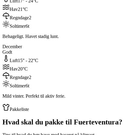
Luft
17
° -
24
°C
Hav
21
°C
Regndage
2
Soltimer
6
t
Behageligt. Havet stadig lunt.
December
Godt
Luft
15
° -
22
°C
Hav
20
°C
Regndage
2
Soltimer
6
t
Mild vinter. Perfekt til aktiv ferie.
Pakkeliste
Hvad skal du pakke til
Fuerteventura
?
Tips til hvad du bør have med baseret på klimaet