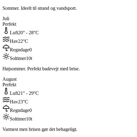
Sommer. Ideelt til strand og vandsport.
Juli
Perfekt
Luft
20
° -
28
°C
Hav
22
°C
Regndage
0
Soltimer
10
t
Højsommer. Perfekt badevejr med brise.
August
Perfekt
Luft
21
° -
29
°C
Hav
23
°C
Regndage
0
Soltimer
10
t
Varmest men brisen gør det behageligt.