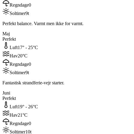
Regndage
0
Soltimer
9
t
Perfekt balance. Varmt men ikke for varmt.
Maj
Perfekt
Luft
17
° -
25
°C
Hav
20
°C
Regndage
0
Soltimer
9
t
Fantastisk strandferie-vejr starter.
Juni
Perfekt
Luft
19
° -
26
°C
Hav
21
°C
Regndage
0
Soltimer
10
t