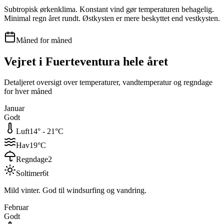
Subtropisk ørkenklima. Konstant vind gør temperaturen behagelig.
Minimal regn året rundt. Østkysten er mere beskyttet end vestkysten.
Måned for måned
Vejret i
Fuerteventura
hele året
Detaljeret oversigt over temperaturer, vandtemperatur og regndage
for hver måned
Januar
Godt
Luft
14
° -
21
°C
Hav
19
°C
Regndage
2
Soltimer
6
t
Mild vinter. God til windsurfing og vandring.
Februar
Godt