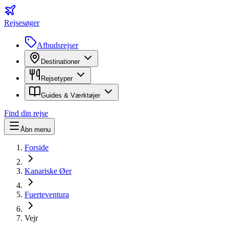
Rejsesøger
Afbudsrejser
Destinationer
Rejsetyper
Guides & Værktøjer
Find din rejse
Åbn menu
Forside
Kanariske Øer
Fuerteventura
Vejr