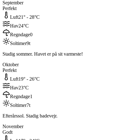
September
Perfekt
Luft
21
° -
28
°C
Hav
24
°C
Regndage
0
Soltimer
9
t
Stadig sommer. Havet er på sit varmeste!
Oktober
Perfekt
Luft
19
° -
26
°C
Hav
23
°C
Regndage
1
Soltimer
7
t
Efterårssol. Stadig badevejr.
November
Godt