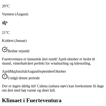
29
°C
Varmest (
August
)
21
°C
Koldest (
Januar
)
Bedste rejsetid
Fuerteventura er fantastisk året rundt! April-oktober er bedst til
strand, vinterhalvåret perfekt for windsurfing og kitesurfing.
April
Maj
Juni
Juli
August
September
Oktober
Undgå denne periode
Der er ingen dårlig tid! Calima (sahara-støv) kan forekomme få dage
om året med høj varme og diset luft.
Klimaet i
Fuerteventura